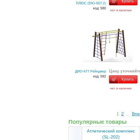
Купить
ПЛЮС (DIO-657.2)
код: 580
нет в наличии
Цену уточняйт
ДИО-677 Рейнджер
код: 592
Купить
нет в наличии
1
2
...
Впе
Популярные товары
Атлетический комплекс
(SL-202)