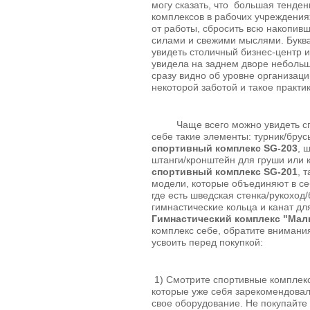
могу сказать, что большая тенде
комплексов в рабочих учреждениях
от работы, сбросить всю накопивш
силами и свежими мыслями. Букв
увидеть столичный бизнес-центр и
увидела на заднем дворе неболь
сразу видно об уровне организаци
некоторой заботой и такое практ
Чаще всего можно увидеть спо
себе такие элементы: турник/брус
спортивный комплекс SG-203
, 
штанги/кронштейн для груши или 
спортивный комплекс SG-201
, 
модели, которые объединяют в се
где есть шведская стенка/рукоход
гимнастические кольца и канат д
Гимнастический комплекс "Ма
комплекс себе, обратите внимани
усвоить перед покупкой:
1) Смотрите спортивные комплекс
которые уже себя зарекомендовал
свое оборудование. Не покупайте 