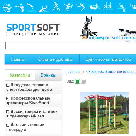
Главная
Оплата и доставка
Для интернет-магазинов
Главная
<B>Детские игровые площад
Категории
Бренды
Вид:
Шведские стенки и
спорттовары для дома
Профессиональные
тренажеры SiverSport
Диски, грифы и гантели
в тренажерный зал
Детские игровые
площадки