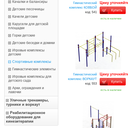
Качалки и балансиры
Цену уточняйт
Гимнастический
комплекс КОВБОЙ
Детские песочницы
Купить
код: 541
Качели детские
есть в наличии
Карусели для детской
площадки
Горки детские
Детские беседки и домики
Игровые комплексы
детские
Спортивные комплексы
Гимнастические элементы
Цену уточняйт
Гимнастический
Игровые комплексы для
комплекс ВОРКАУТ
детского сада
Купить
код: 553
Арки, ограждения и
есть в наличии
лавочки
Уличные тренажеры,
турники и воркаут
Реабилитационное
оборудование для
кинезитерапии