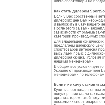
никто спорттовары не продае
Как стать дилером SportSo
Если у Вас собственный инте
дилерских цен Вам необходи
и выложить в базу вашего и
После этого за вами закрепл
зависимости от объема заку
категории производимых спо
Для владельцев физических
предлагаем дилерскую цену п
спорттоваров интересна про
высылаем прайс с дилерской
дилерская скидка. Условия о
нашими менеджерами:
В общем все условия для то
Украине от производителя В
менеджерами по телефонам 
Если я не хочу становитьс
Купить спорттовары оптом е
популярными стали так назы
организатором такой покупки
нескольких спорттоваров опт