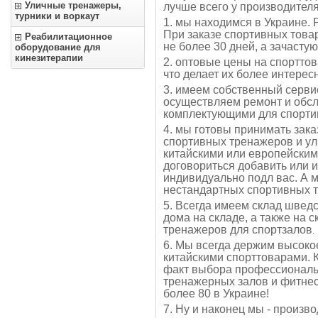
Уличные тренажеры,
лучше всего у производителя
турники и воркаут
1. мы находимся в Украине. Р
При заказе спортивных това
Реабилитационное
не более 30 дней, а зачастую
оборудование для
кинезитерапии
2. оптовые цены на спорттов
что делает их более интере
3. имеем собственный серви
осуществляем ремонт и обс
комплектующими для спорти
4. мы готовы принимать зак
спортивных тренажеров и ул
китайскими или европейским
договориться добавить или 
индивидуально подл вас. А 
нестандартных спортивных 
5. Всегда имеем склад шведс
дома на складе, а также на 
тренажеров для спортзалов
.
6. Мы всегда держим высоко
китайскими спорттоварами. 
факт выбора профессиональ
тренажерных залов и фитнес
более 80 в Украине!
7. Ну и наконец мы - произво