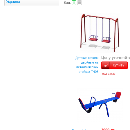
Украина
Вид:
Цену уточняйт
Детские качели
двойные на
Купить
металлических
стойках T405
под заказ
код: 368