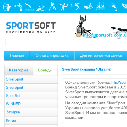
Главная
Оплата и доставка
Для интернет-магазинов
SiverSport
(Украина / Ukraine)
Категории
Бренды
SiverSport
Официальный сайт бренда:
http://spo
Бренд SiverSport основан в 2019
SiverSport
SiverSport выпускаются детские
SportSoft
уличные тренажеры и спорткомп
На сегодня компания SiverSport
WINNER
Украины накопила уже более 40
Захарин
SiverSport. И мы не останавлива
компании.
Китай