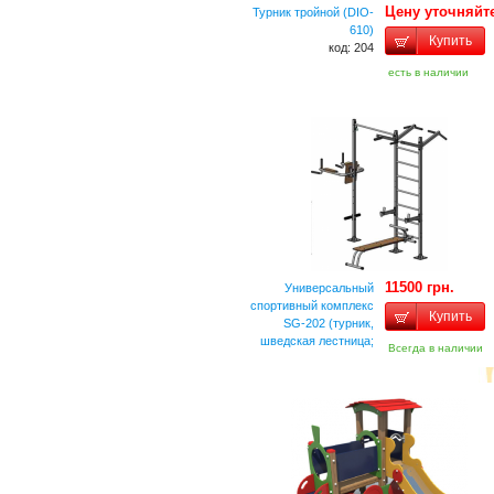
Цену уточняйт
Турник тройной (DIO-
610)
Купить
код: 204
есть в наличии
11500 грн.
Универсальный
спортивный комплекс
Купить
SG-202 (турник,
шведская лестница;
Всегда в наличии
брусья; лавка; навес
для штанги)
код: 206