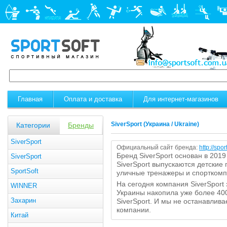
Главная
Оплата и доставка
Для интернет-магазинов
SiverSport
(Украина / Ukraine)
Категории
Бренды
SiverSport
Официальный сайт бренда:
http://spo
Бренд SiverSport основан в 2019
SiverSport
SiverSport выпускаются детские
SportSoft
уличные тренажеры и спорткомп
На сегодня компания SiverSport
WINNER
Украины накопила уже более 40
Захарин
SiverSport. И мы не останавлива
компании.
Китай