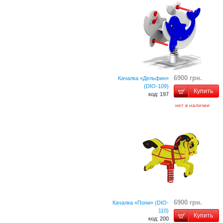
6900 грн.
Качалка «Дельфин»
(DIO-109)
Купить
код: 197
нет в наличии
6900 грн.
Качалка «Пони» (DIO-
110)
Купить
код: 200